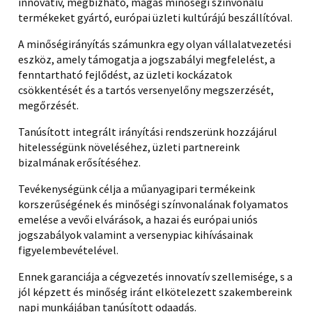
innovatív, megbízható, magas minőségi színvonalú
termékeket gyártó, európai üzleti kultúrájú beszállítóval.
A minőségirányítás számunkra egy olyan vállalatvezetési
eszköz, amely támogatja a jogszabályi megfelelést, a
fenntartható fejlődést, az üzleti kockázatok
csökkentését és a tartós versenyelőny megszerzését,
megőrzését.
Tanúsított integrált irányítási rendszerünk hozzájárul
hitelességünk növeléséhez, üzleti partnereink
bizalmának erősítéséhez.
Tevékenységünk célja a műanyagipari termékeink
korszerűségének és minőségi színvonalának folyamatos
emelése a vevői elvárások, a hazai és európai uniós
jogszabályok valamint a versenypiac kihívásainak
figyelembevételével.
Ennek garanciája a cégvezetés innovatív szellemisége, s a
jól képzett és minőség iránt elkötelezett szakembereink
napi munkájában tanúsított odaadás.