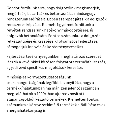
Gondot fordítunk arra, hogy dolgozóink megismerjék,
megértsék, betartsák és betartassák a minőségügyi
rendszerünk előírásait. Ebben szerepet játszik a dolgozók
rendszeres képzése. Kiemelt figyelmet fordítunk a
felvételi rendszerünk hatékony működtetésére, új
dolgozók betanulására. Fontos számunkra a dolgozók
felkészültsége és készségeik folyamatos fejlesztése,
támogatjuk innovációs kezdeményezéseiket.
Fejlesztési tevékenységünkben meghatározó szerepet
játszik a vevőinkkel közösen folytatott termékfejlesztés,
egyedi vevő specifikus megoldások keresése.
Minőség-és környezettudatosságunk
összehangoltságának legfőbb bizonyítéka, hogy a
termékkínálatunkban ma már igen jelentős számban
megtalálhatók a 100%-ban újrahasznosított
alapanyagokból készülő termékek. Kiemelten fontos
számunkra a környezetkímélő termékek előállítása és az
energiahatékonyság is.