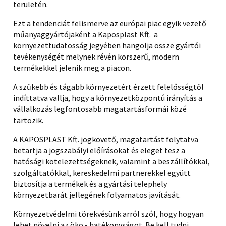
területén.
Ezt a tendenciát felismerve az európai piac egyik vezető
műanyaggyártójaként a Kaposplast Kft. a
környezettudatosság jegyében hangolja össze gyártói
tevékenységét melynek révén korszerű, modern
termékekkel jelenik meg a piacon.
A szűkebb és tágabb környezetért érzett felelősségtől
indíttatva vallja, hogy a környezetközpontú irányítás a
vállalkozás legfontosabb magatartásformái közé
tartozik.
A KAPOSPLAST Kft. jogkövető, magatartást folytatva
betartja a jogszabályi előírásokat és eleget tesz a
hatósági kötelezettségeknek, valamint a beszállítókkal,
szolgáltatókkal, kereskedelmi partnerekkel együtt
biztosítja a termékek és a gyártási telephely
környezetbarát jellegének folyamatos javítását.
Környezetvédelmi törekvésünk arról szól, hogy hogyan
lehet növelni az öko - hatékonyságot. Be kell tudni