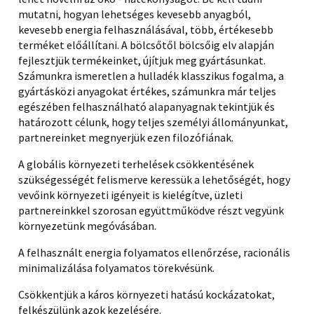
mutatni, hogyan lehetséges kevesebb anyagból,
kevesebb energia felhasználásával, több, értékesebb
terméket előállítani. A bölcsőtől bölcsőig elv alapján
fejlesztjük termékeinket, újítjuk meg gyártásunkat.
Számunkra ismeretlen a hulladék klasszikus fogalma, a
gyártásközi anyagokat értékes, számunkra már teljes
egészében felhasználható alapanyagnak tekintjük és
határozott célunk, hogy teljes személyi állományunkat,
partnereinket megnyerjük ezen filozófiának.
A globális környezeti terhelések csökkentésének
szükségességét felismerve keressük a lehetőségét, hogy
vevőink környezeti igényeit is kielégítve, üzleti
partnereinkkel szorosan együttműködve részt vegyünk
környezetünk megóvásában.
A felhasznált energia folyamatos ellenőrzése, racionális
minimalizálása folyamatos törekvésünk.
Csökkentjük a káros környezeti hatású kockázatokat,
felkészülünk azok kezelésére.