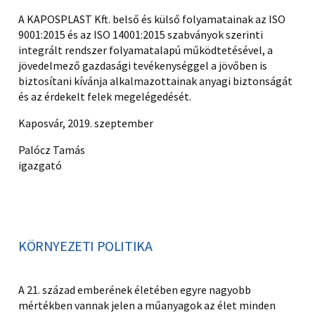
A KAPOSPLAST Kft. belső és külső folyamatainak az ISO
9001:2015 és az ISO 14001:2015 szabványok szerinti
integrált rendszer folyamatalapú működtetésével, a
jövedelmező gazdasági tevékenységgel a jövőben is
biztosítani kívánja alkalmazottainak anyagi biztonságát
és az érdekelt felek megelégedését.
Kaposvár, 2019. szeptember
Palócz Tamás
igazgató
KÖRNYEZETI POLITIKA
A 21. század emberének életében egyre nagyobb
mértékben vannak jelen a műanyagok az élet minden