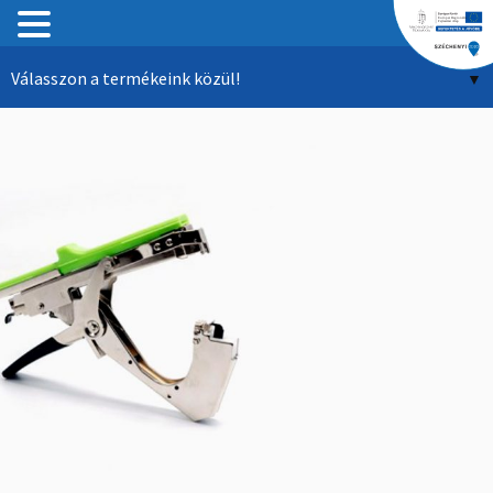
Tartalomhoz
Válasszon a termékeink közül!