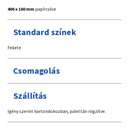
406 x 160 mm
papírcséve
Standard színek
Fekete
Csomagolás
Szállítás
Igény szerint kartondobozban, palettán rögzítve.