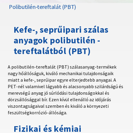
Polibutilén-tereftalát (PBT)
Kefe-, seprűipari szálas
anyagok polibutilén -
tereftalátból (PBT)
A polibutilén-tereftalát (PBT) szálasanyag-termékek
nagy hőállóságuk, kiváló mechanikai tulajdonságaik
miatt a kefe-, seprűipar egyre elterjedtebb anyagai. A
PET-nél valamivel lágyabb és alacsonyabb szilárdságú és
merevségű anyag jó súrlódási tulajdonságokkal és
dörzsállósággal bír. Ezen kívül ellenálló az időjárás
viszontagságaival szemben és kiváló a környezeti
feszültségkorrózió-állósága.
Fizikai és kémiai