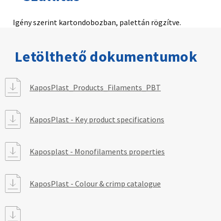
Igény szerint kartondobozban, palettán rögzítve.
Letölthető dokumentumok
KaposPlast_Products_Filaments_PBT
KaposPlast - Key product specifications
Kaposplast - Monofilaments properties
KaposPlast - Colour & crimp catalogue