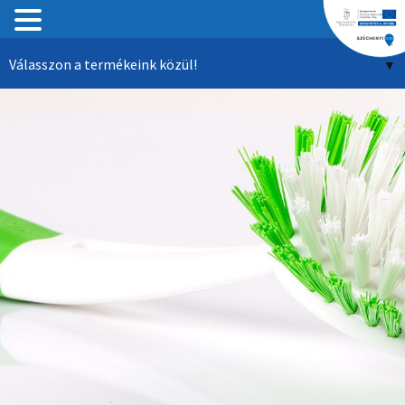
Tartalomhoz
Válasszon a termékeink közül!